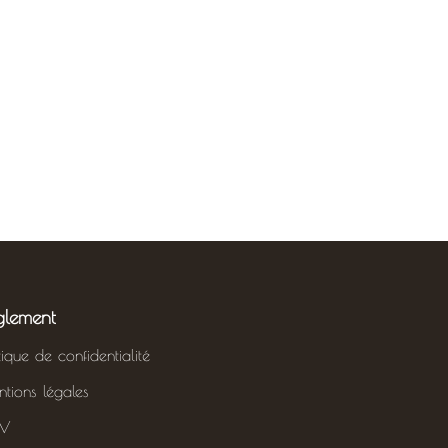
glement
itique de confidentialité
tions légales
V